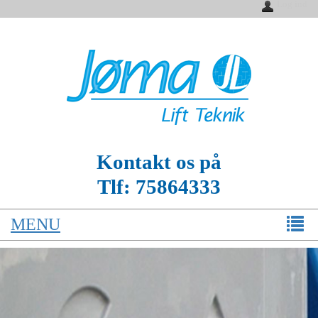
Log ind
Kontakt os på
Tlf:
75864333
MENU