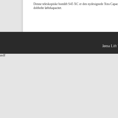
Denne teleskopiske bomlift S45 XC er den nydesignede
Xtra Capac
dobbelte løftekapacitet.
Jøma Lift 
asdf