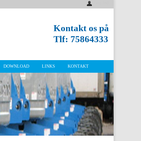
Log ind
Kontakt os på
Tlf:
75864333
DOWNLOAD
LINKS
KONTAKT