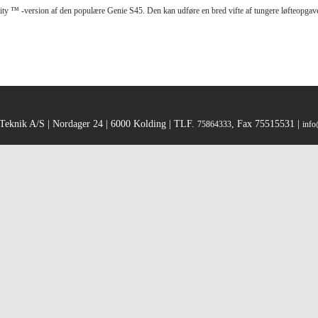
ity ™ -version af den populære
Genie S45. Den kan udføre en bred vifte af tungere løfteopgave
Teknik A/S | Nordager 24 | 6000 Kolding | TLF.
, Fax 75515531 |
75864333
info