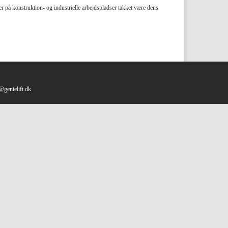
r på konstruktion- og industrielle arbejdspladser takket være dens
@genielift.dk