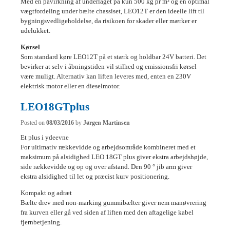
Med en påvirkning af underlaget på kun 500 kg pr m² og en optimal
vægtfordeling under bælte chassiset, LEO12T er den ideelle lift til
bygningsvedligeholdelse, da risikoen for skader eller mærker er
udelukket.
Kørsel
Som standard køre LEO12T på et stærk og holdbar 24V batteri. Det
bevirker at selv i åbningstiden vil stilhed og emissionsfri kørsel
være muligt. Alternativ kan liften leveres med, enten en 230V
elektrisk motor eller en dieselmotor.
LEO18GTplus
Posted on
08/03/2016
by
Jørgen Martinsen
Et plus i ydeevne
For ultimativ rækkevidde og arbejdsområde kombineret med et
maksimum på alsidighed LEO 18GT plus giver ekstra arbejdshøjde,
side rækkevidde og op og over afstand. Den 90 ° jib arm giver
ekstra alsidighed til let og præcist kurv positionering.
Kompakt og adræt
Bælte drev med non-marking gummibælter giver nem manøvrering
fra kurven eller gå ved siden af liften med den aftagelige kabel
fjernbetjening.