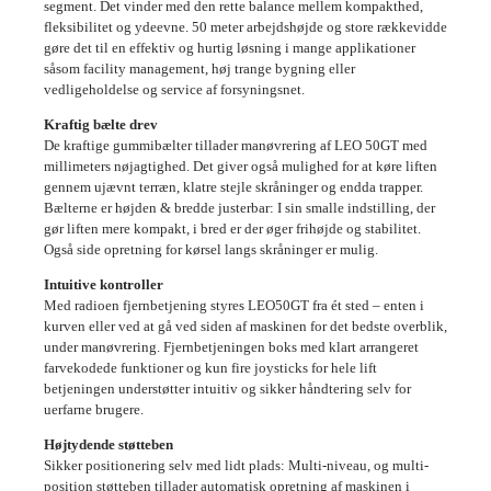
segment. Det vinder med den rette balance mellem kompakthed,
fleksibilitet og ydeevne. 50 meter arbejdshøjde og store rækkevidde
gøre det til en effektiv og hurtig løsning i mange applikationer
såsom facility management, høj trange bygning eller
vedligeholdelse og service af forsyningsnet.
Kraftig bælte drev
De kraftige gummibælter tillader manøvrering af LEO 50GT med
millimeters nøjagtighed. Det giver også mulighed for at køre liften
gennem ujævnt terræn, klatre stejle skråninger og endda trapper.
Bælterne er højden & bredde justerbar: I sin smalle indstilling, der
gør liften mere kompakt, i bred er der øger frihøjde og stabilitet.
Også side opretning for kørsel langs skråninger er mulig.
Intuitive kontroller
Med radioen fjernbetjening styres LEO50GT fra ét sted – enten i
kurven eller ved at gå ved siden af maskinen for det bedste overblik,
under manøvrering. Fjernbetjeningen boks med klart arrangeret
farvekodede funktioner og kun fire joysticks for hele lift
betjeningen understøtter intuitiv og sikker håndtering selv for
uerfarne brugere.
Højtydende støtteben
Sikker positionering selv med lidt plads: Multi-niveau, og multi-
position støtteben tillader automatisk opretning af maskinen i