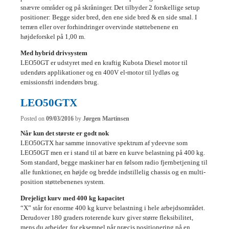
snævre områder og på skråninger. Det tilbyder 2 forskellige setup
positioner: Begge sider bred, den ene side bred & en side smal. I
terræn eller over forhindringer overvinde støttebenene en
højdeforskel på 1,00 m.
Med hybrid drivsystem
LEO50GT er udstyret med en kraftig Kubota Diesel motor til
udendørs applikationer og en 400V el-motor til lydløs og
emissionsfri indendørs brug.
LEO50GTX
Posted on
09/03/2016
by
Jørgen Martinsen
Når kun det største er godt nok
LEO50GTX har samme innovative spektrum af ydeevne som
LEO50GT men er i stand til at bære en kurve belastning på 400 kg.
Som standard, begge maskiner har en følsom radio fjernbetjening til
alle funktioner, en højde og bredde indstillelig chassis og en multi-
position støttebenenes system.
Drejeligt kurv med 400 kg kapacitet
“X” står for enorme 400 kg kurve belastning i hele arbejdsområdet.
Derudover 180 graders roterende kurv giver større fleksibilitet,
mens du arbejder, for eksempel når præcis positionering på en