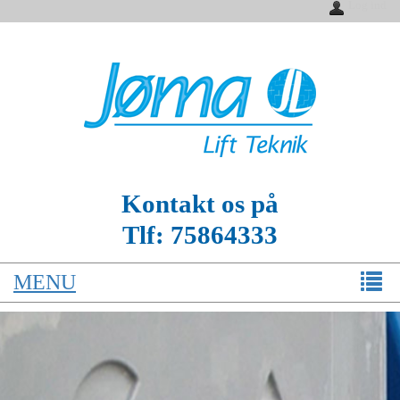
Log ind
Kontakt os på
Tlf:
75864333
MENU