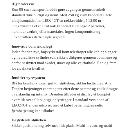
Ægte ydeevne
Kun 98 cm i transport bredde gøre adgangen gennem enkelt
standard døre hurtigt og nemt. Med 250 kg kurv kapacitet i hele
arbejdsområdet har LEO24GT en rækkevidde på 12,00 m –
ubegrænset! Det er altid nok kapacitet til at tage 2 personer,
herunder værktøj eller materialer: Ingen kompromiser og
uovertruffen i dette højde segment.
Innovativ bom teknologi
Inden for den nye, højstyrkestål bom teleskoper alle kabler, slanger
og hydrauliske cylindre som sikkert dirigeres gennem bommene og
derfor beskyttet mod skader, snavs og alle vejrforhold. Ren og frem
for alt sikker kvalitet!
Intuitivt styresystem
Blå for bomfunktioner, gul for støtteben, rød for bælte drev. Alle
Teupen betjeninger er arrangeret efter dette nemme og enkle design:
overskuelig og intuitiv. Desuden tilbyder et display et komplet
overblik over alle vigtige oplysninger. I standard versionen af
LEO24GT er den udstyret med et kabel betjening, en radio
fjernbetjening kan tilkøbes.
Højtydende støtteben
Sikker positionering selv med lidt plads: Multi-niveau, og multi-