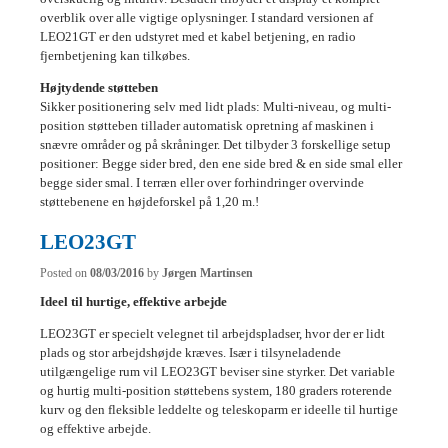
overblik over alle vigtige oplysninger. I standard versionen af
LEO21GT er den udstyret med et kabel betjening, en radio
fjernbetjening kan tilkøbes.
Højtydende støtteben
Sikker positionering selv med lidt plads: Multi-niveau, og multi-
position støtteben tillader automatisk opretning af maskinen i
snævre områder og på skråninger. Det tilbyder 3 forskellige setup
positioner: Begge sider bred, den ene side bred & en side smal eller
begge sider smal. I terræn eller over forhindringer overvinde
støttebenene en højdeforskel på 1,20 m.!
LEO23GT
Posted on
08/03/2016
by
Jørgen Martinsen
Ideel til hurtige, effektive arbejde
LEO23GT er specielt velegnet til arbejdspladser, hvor der er lidt
plads og stor arbejdshøjde kræves. Især i tilsyneladende
utilgængelige rum vil LEO23GT beviser sine styrker. Det variable
og hurtig multi-position støttebens system, 180 graders roterende
kurv og den fleksible leddelte og teleskoparm er ideelle til hurtige
og effektive arbejde.