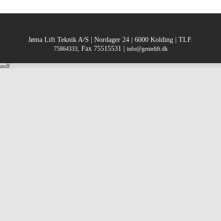
Jøma Lift Teknik A/S | Nordager 24 | 6000 Kolding | TLF.
, Fax 75515531 |
75864333
info@genielift.dk
asdf