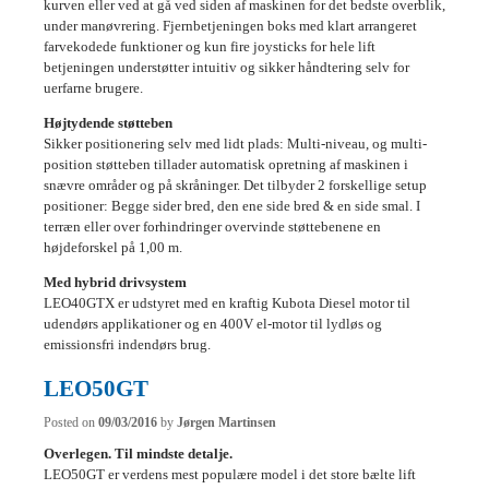
kurven eller ved at gå ved siden af maskinen for det bedste overblik,
under manøvrering. Fjernbetjeningen boks med klart arrangeret
farvekodede funktioner og kun fire joysticks for hele lift
betjeningen understøtter intuitiv og sikker håndtering selv for
uerfarne brugere.
Højtydende støtteben
Sikker positionering selv med lidt plads: Multi-niveau, og multi-
position støtteben tillader automatisk opretning af maskinen i
snævre områder og på skråninger. Det tilbyder 2 forskellige setup
positioner: Begge sider bred, den ene side bred & en side smal. I
terræn eller over forhindringer overvinde støttebenene en
højdeforskel på 1,00 m.
Med hybrid drivsystem
LEO40GTX er udstyret med en kraftig Kubota Diesel motor til
udendørs applikationer og en 400V el-motor til lydløs og
emissionsfri indendørs brug.
LEO50GT
Posted on
09/03/2016
by
Jørgen Martinsen
Overlegen. Til mindste detalje.
LEO50GT er verdens mest populære model i det store bælte lift