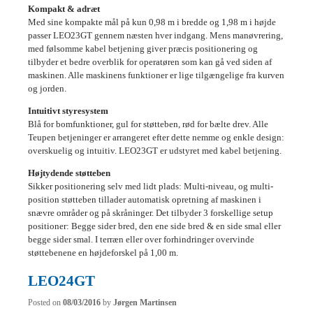
Kompakt & adræt
Med sine kompakte mål på kun 0,98 m i bredde og 1,98 m i højde
passer LEO23GT gennem næsten hver indgang. Mens manøvrering,
med følsomme kabel betjening giver præcis positionering og
tilbyder et bedre overblik for operatøren som kan gå ved siden af
maskinen. Alle maskinens funktioner er lige tilgængelige fra kurven
og jorden.
Intuitivt styresystem
Blå for bomfunktioner, gul for støtteben, rød for bælte drev. Alle
Teupen betjeninger er arrangeret efter dette nemme og enkle design:
overskuelig og intuitiv. LEO23GT er udstyret med kabel betjening.
Højtydende støtteben
Sikker positionering selv med lidt plads: Multi-niveau, og multi-
position støtteben tillader automatisk opretning af maskinen i
snævre områder og på skråninger. Det tilbyder 3 forskellige setup
positioner: Begge sider bred, den ene side bred & en side smal eller
begge sider smal. I terræn eller over forhindringer overvinde
støttebenene en højdeforskel på 1,00 m.
LEO24GT
Posted on
08/03/2016
by
Jørgen Martinsen