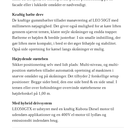
facade eller i lukkede områder er nødvendigt.
Kraftig bælte drev
De kraftige gummibælter tillader manøvrering af LEO 50GT med
millimeters nøjagtighed. Det giver også mulighed for at køre liften
gennem ujævnt terræn, klatre stejle skråninger og endda trapper.
Bælterne er højden & bredde justerbar: I sin smalle indstilling, der
gør liften mere kompakt, i bred er der øger frihøjde og stabilitet.
Også side opretning for kørsel langs skråninger er mulig.
Højtydende støtteben
Sikker positionering selv med lidt plads: Multi-niveau, og multi-
position støtteben tillader automatisk opretning af maskinen i
snævre områder og på skråninger. Det tilbyder 2 forskellige setup
positioner: Begge sider bred, den ene side bred & en side smal. I
terræn eller over forhindringer overvinde støttebenene en
højdeforskel på 1,00 m.
Med hybrid drivsystem
LEO50GTX er udstyret med en kraftig Kubota Diesel motor til
udendørs applikationer og en 400V el-motor til lydløs og
emissionsfri indendørs brug.