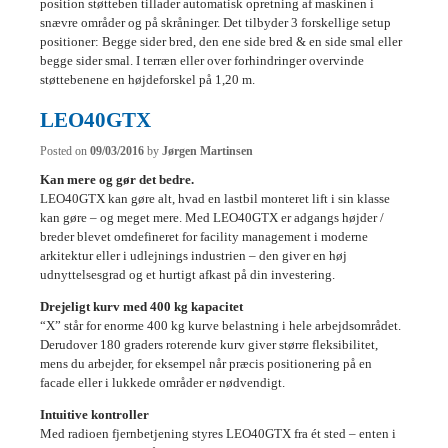
position støtteben tillader automatisk opretning af maskinen i
snævre områder og på skråninger. Det tilbyder 3 forskellige setup
positioner: Begge sider bred, den ene side bred & en side smal eller
begge sider smal. I terræn eller over forhindringer overvinde
støttebenene en højdeforskel på 1,20 m.
LEO40GTX
Posted on
09/03/2016
by
Jørgen Martinsen
Kan mere og gør det bedre.
LEO40GTX kan gøre alt, hvad en lastbil monteret lift i sin klasse
kan gøre – og meget mere. Med LEO40GTX er adgangs højder /
breder blevet omdefineret for facility management i moderne
arkitektur eller i udlejnings industrien – den giver en høj
udnyttelsesgrad og et hurtigt afkast på din investering.
Drejeligt kurv med 400 kg kapacitet
“X” står for enorme 400 kg kurve belastning i hele arbejdsområdet.
Derudover 180 graders roterende kurv giver større fleksibilitet,
mens du arbejder, for eksempel når præcis positionering på en
facade eller i lukkede områder er nødvendigt.
Intuitive kontroller
Med radioen fjernbetjening styres LEO40GTX fra ét sted – enten i