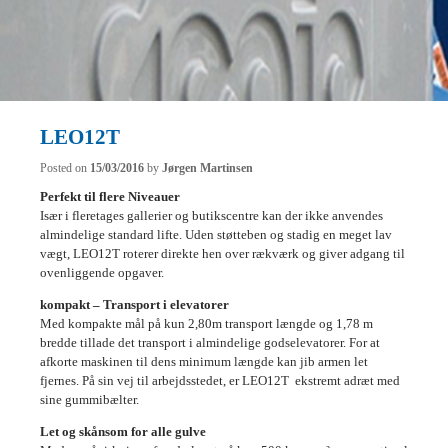
LEO12T
Posted on
15/03/2016
by
Jørgen Martinsen
Perfekt til flere Niveauer
Især i fleretages gallerier og butikscentre kan der ikke anvendes
almindelige standard lifte. Uden støtteben og stadig en meget lav
vægt, LEO12T roterer direkte hen over rækværk og giver adgang til
ovenliggende opgaver.
kompakt – Transport i elevatorer
Med kompakte mål på kun 2,80m transport længde og 1,78 m
bredde tillade det transport i almindelige godselevatorer. For at
afkorte maskinen til dens minimum længde kan jib armen let
fjernes. På sin vej til arbejdsstedet, er LEO12T ekstremt adræt med
sine gummibælter.
Let og skånsom for alle gulve