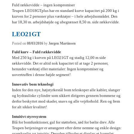
Fuld rækkevidde – ingen kompromiser
Teupen LEO18GTplus har en standard kurve kapacitet på 200 kg i
kurven for 2 personer plus værktøjer – i hele arbejdsområdet. Den
har 18,30 m. arbejdshøjde og ubegrænset 8,50 m. side rækkevidde.
LEO21GT
Posted on
08/03/2016
by
Jørgen Martinsen
Fuld kurv – Fuld rækkevidde
Med 250 kg i kurven på LEO21GT og stadig 12,00 m side
rækkevidde. Det er altid nok kapacitet til at tage 2 personer,
herunder værktøj eller materialer: Ingen kompromiser og
uovertruffen i denne højde segment!
Innovativ bom teknologi
Inden for den nye, højstyrkestål bom teleskoper alle kabler, slanger
og hydrauliske cylindre som sikkert dirigeres gennem bommene og
derfor beskyttet mod skader, snavs og alle vejrforhold. Ren og frem
for alt sikker kvalitet!
Intuitivt styresystem
Blå for bomfunktioner, gul for støtteben, rød for bælte drev. Alle
Teupen betjeninger er arrangeret efter dette nemme og enkle design:
overskuelig og intuitiv. Desuden tilbyder et display et komplet